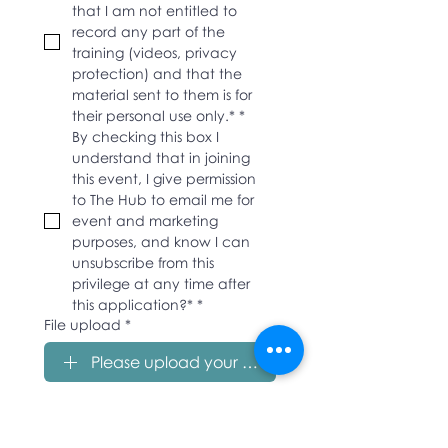
that I am not entitled to 
record any part of the 
training (videos, privacy 
protection) and that the 
material sent to them is for 
their personal use only.*
*
By checking this box I 
understand that in joining 
this event, I give permission 
to The Hub to email me for 
event and marketing 
purposes, and know I can 
unsubscribe from this 
privilege at any time after 
this application?*
*
File upload
*
Please upload your Professional CV
Please upload your Professional 
CV
File upload
*