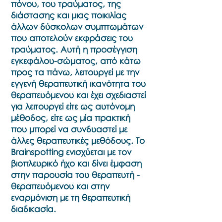
πόνου, του τραύματος, της
διάστασης και μιας ποικιλίας
άλλων δύσκολων συμπτωμάτων
που αποτελούν εκφράσεις του
τραύματος. Αυτή η προσέγγιση
εγκεφάλου-σώματος, από κάτω
προς τα πάνω, λειτουργεί με την
εγγενή θεραπευτική ικανότητα του
θεραπευόμενου και έχει σχεδιαστεί
για λειτουργεί είτε ως αυτόνομη
μέθοδος, είτε ως μία πρακτική
που μπορεί να συνδυαστεί με
άλλες θεραπευτικές μεθόδους. Το
Brainspotting ενισχύεται με τον
βιοπλευρικό ήχο και δίνει έμφαση
στην παρουσία του θεραπευτή -
θεραπευόμενου και στην
εναρμόνιση με τη θεραπευτική
διαδικασία.