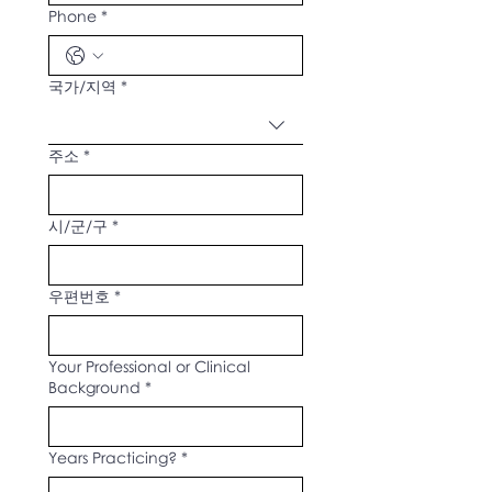
Phone
*
Multi-line address
국가/지역
*
주소
*
시/군/구
*
우편번호
*
Your Professional or Clinical
Background
*
Years Practicing?
*