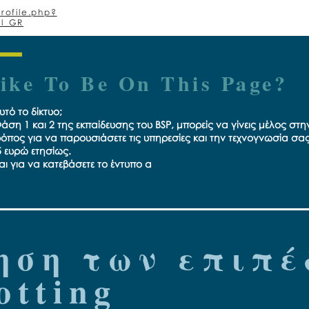
rofile.php?
el_GR
ike To Be On This Page?
υτό το δίκτυο;
ση 1 και 2 της εκπαίδευσης του BSP, μπορείς να γίνεις μέλος στην
ρόπος για να παρουσιάσετε τις υπηρεσίες και την τεχνογνωσία σα
5 ευρώ ετησίως.
αι για να κατεβάσετε το έντυπο α
ίτησης,
ηση των επιπέ
otting