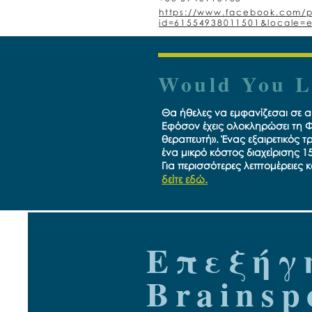
https://www.facebook.com/p
id=61554938011501&locale=
Would You L
Θα ήθελες να εμφανίζεσαι σε α
Εφόσον έχεις ολοκληρώσει τη Φά
θεραπευτή». Ένας εξαιρετικός τ
ένα μικρό κόστος διαχείρισης 1
Για περισσότερες λεπτομέρειες κ
δείτε εδώ.
Επεξήγ
Brainsp