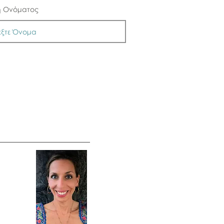
ή Ονόματος