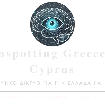
nspotting Greec
Cyprus
ΥΤΙΚΟ ΔΙΚΤΥΟ ΓΙΑ ΤΗΝ ΕΛΛΑΔΑ ΚΑΙ
REE WEBINARS
Σεμινάρια / TRAININGS
CONTACT US / SU