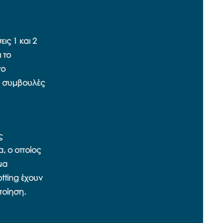
ις 1 και 2
 το
το
ει συμβουλές
ς
α, ο οποίος
μα
tting έχουν
ποίηση.