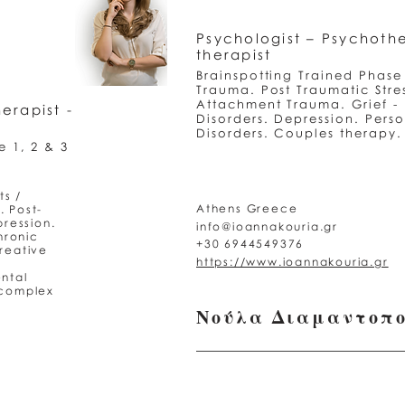
Psychologist – Psychothe
therapist
Brainspotting Trained Phase
Trauma. Post Traumatic Stres
Attachment Trauma. Grief - 
erapist -
Disorders. Depression. Perso
Disorders. Couples therapy.
e 1, 2 & 3
ts /
Athens Greece
. Post-
pression.
info@ioannakouria.gr
hronic
+30 6944549376
reative
https://www.ioannakouria.gr
ntal
 complex
Νούλα Διαμαντοπ