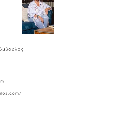
Σύμβουλος
om
ulos.com/