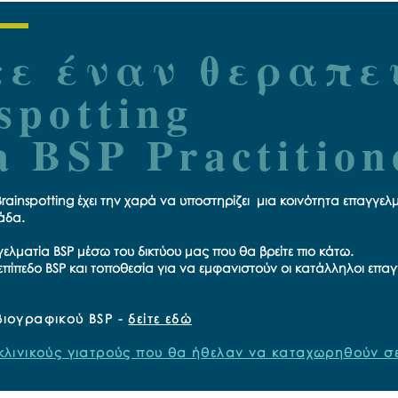
τε έναν θεραπε
spotting
a BSP Practition
Brainspotting έχει την χαρά να υποστηρίζει μια κοινότητα επαγγ
δείτε εδώ
άδα.
ελματία BSP μέσω του δικτύου μας που θα βρείτε πιο κάτω.
επίπεδο BSP και τοποθεσία για να εμφανιστούν οι κατάλληλοι επαγ
βιογραφικού BSP -
δείτε εδώ
 κλινικούς γιατρούς που θα ήθελαν να καταχωρηθούν σε