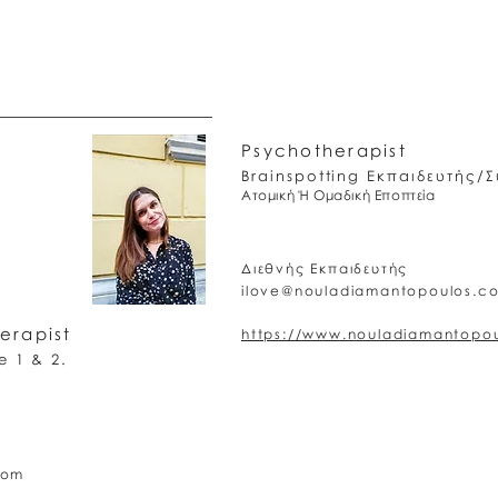
Psychotherapist
Brainspotting Εκπαιδευτής/
Ατομική Ή Ομαδική Εποπτεία
Διεθνής Εκπαιδευτής
ilove@nouladiamantopoulos.c
erapist
https://www.nouladiamantopo
e 1 & 2.
com