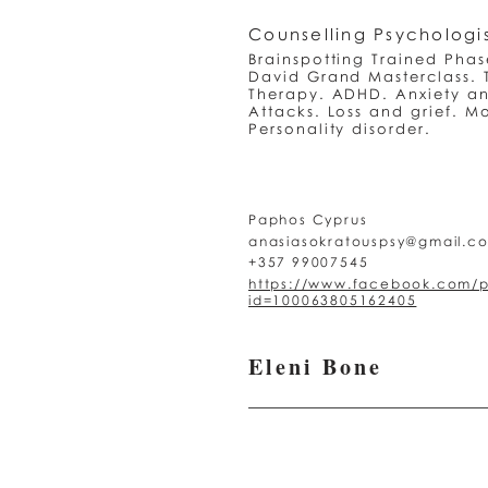
Counselling Psychologi
Brainspotting Trained Phas
David Grand Masterclass.
Therapy. ADHD. Anxiety a
Attacks. Loss and grief. M
Personality disorder.
Paphos Cyprus
anasiasokratouspsy@gmail.c
+357 99007545
https://www.facebook.com/p
id=100063805162405
Eleni Bone