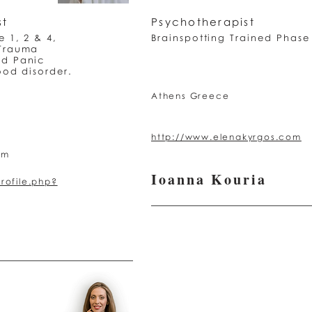
st
Psychotherapist
e 1, 2 & 4,
Brainspotting Trained Phase
 Trauma
nd Panic
ood disorder.
Athens Greece
http://www.elenakyrgos.com
om
Ioanna Kouria
rofile.php?