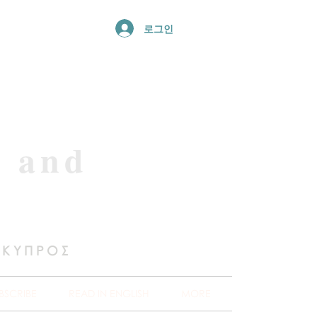
로그인
e and
 ΚΥΠΡΟΣ
BSCRIBE
READ IN ENGLISH
MORE