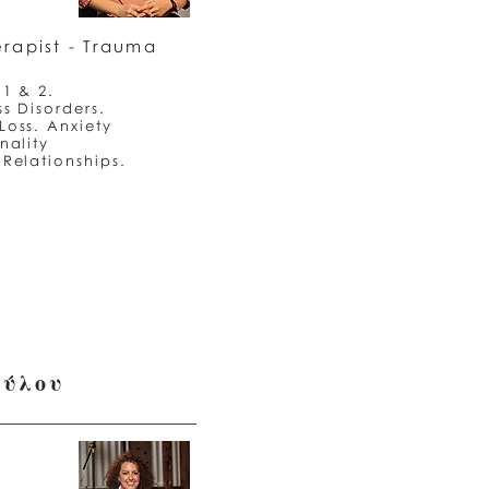
rapist - Trauma
 1 & 2.
s Disorders.
Loss. Anxiety
nality
 Relationships.
ούλου