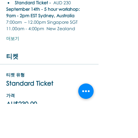
Standard Ticket -
  AUD 230
September 14th - 5 hour workshop:
9am - 2pm EST Sydney, Australia
7:00am  – 12.00pm Singapore SGT
11.00am - 4:00pm  New Zealand 
더보기
티켓
티켓 유형
Standard Ticket
가격
AU$230.00
합계
AU$0.00