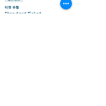
티켓 유형
Standard Ticket
추가 정보
가격
AU$1,260.00
이벤트 공유하기
Εποινωνήστε μαζί μας αν έχετε
περισσότερες ερωτήσεις σχετικά
με τα σεμινάρια Brainspotting και
το εκαπιδευτικό.