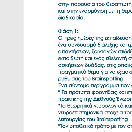
στην παρουσία του θεραπευτή
και στην εναρμόνιση με τη θερ
διαδικασία.
Φάση 1:
Οι τρεις ημέρες της εκπαίδευσ
ένα συνδυασμό διάλεξης και 
απαντήσεων, ζωντανών επιδείξ
εκπαιδευτή και ενός εθελοντή σ
ασκήσεων δυάδας, στις οποίες
πραγματικό θέμα για να εξασκη
ρυθμίσεις του Brainspotting.
Ένα σύντομο περίγραμμα των 
* Τα πρότυπα φροντίδας και ε
πρακτικής της Διεθνούς Ένωσης
*Τα θεωρητικά νευρολογικά και
νευροεπιστημονικά στοιχεία το
λειτουργίας του Brainspotting
*Τον υποθετικό τρόπο με τον οπ