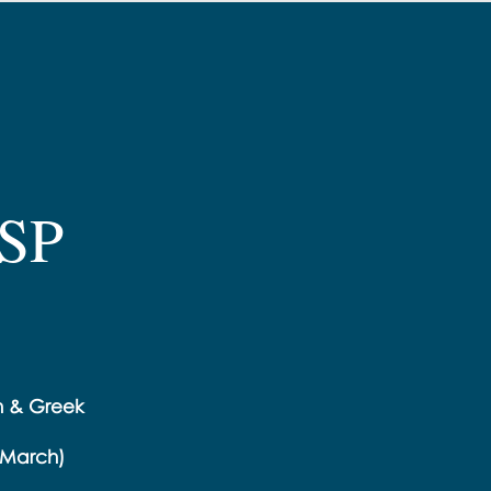
BSP
sh & Greek
h March)