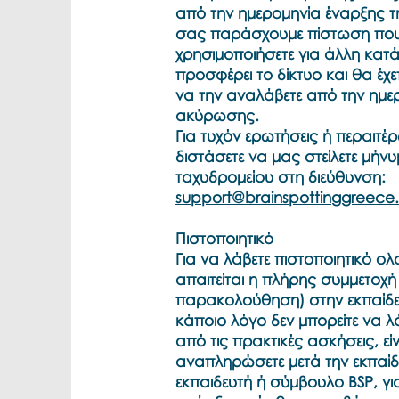
από την ημερομηνία έναρξης τ
σας παράσχουμε πίστωση που 
χρησιμοποιήσετε για άλλη κατ
προσφέρει το δίκτυο και θα έχε
να την αναλάβετε από την ημε
ακύρωσης.
Για τυχόν ερωτήσεις ή περαιτέρ
διστάσετε να μας στείλετε μήν
ταχυδρομείου στη διεύθυνση:
support@brainspottinggreece.
Πιστοποιητικό
Για να λάβετε πιστοποιητικό 
απαιτείται η πλήρης συμμετοχ
παρακολούθηση) στην εκπαίδε
κάποιο λόγο δεν μπορείτε να λ
από τις πρακτικές ασκήσεις, εί
αναπληρώσετε μετά την εκπαίδ
εκπαιδευτή ή σύμβουλο BSP, γι