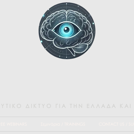
nspotting Greec
Cyprus
ΥΤΙΚΟ ΔΙΚΤΥΟ ΓΙΑ ΤΗΝ ΕΛΛΑΔΑ ΚΑΙ
REE WEBINARS
Σεμινάρια / TRAININGS
CONTACT US / SU