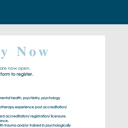
ly Now
ng are now open.
orm to register.
 mental health, psychiatry, psychology
hotherapy experience post accreditation/
d accreditation/ registration/ licensure.
rance.
ith trauma and/or trained in psychologically