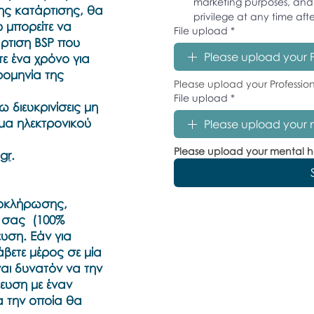
marketing purposes, and 
ης κατάρτισης, θα
privilege at any time afte
μπορείτε να
File upload
*
άρτιση BSP που
Please upload your 
τε ένα χρόνο για
ρομηνία της
Please upload your Professio
File upload
*
ω διευκρινίσεις μη
υμα ηλεκτρονικού
Please upload your m
Please upload your mental he
gr
.
ολοκλήρωσης,
ή σας (100%
υση. Εάν για
άβετε μέρος σε μία
ναι δυνατόν να την
ευση με έναν
α την οποία θα