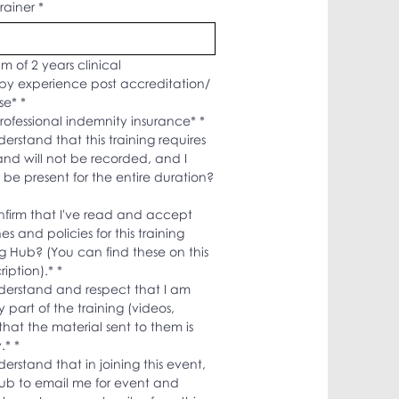
rainer
*
 of 2 years clinical 
y experience post accreditation/ 
nse*
*
professional indemnity insurance*
*
erstand that this training requires 
nd will not be recorded, and I 
 be present for the entire duration?
nfirm that I've read and accept 
s and policies for this training 
ng Hub? (You can find these on this 
ription).*
*
nderstand and respect that I am 
 part of the training (videos, 
hat the material sent to them is 
.*
*
erstand that in joining this event, 
Hub to email me for event and 