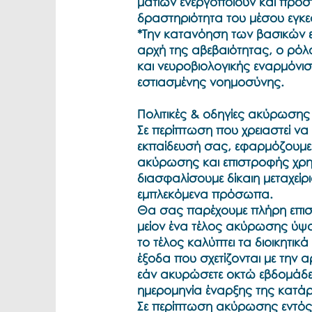
ματιών ενεργοποιούν και προ
δραστηριότητα του μέσου εγκ
*Την κατανόηση των βασικών 
αρχή της αβεβαιότητας, ο ρόλ
και νευροβιολογικής εναρμόνισ
εστιασμένης νοημοσύνης.
Πολιτικές & οδηγίες ακύρωσης
Σε περίπτωση που χρειαστεί να
εκπαίδευσή σας, εφαρμόζουμε 
ακύρωσης και επιστροφής χρη
διασφαλίσουμε δίκαιη μεταχείρ
εμπλεκόμενα πρόσωπα.
Θα σας παρέχουμε πλήρη επι
μείον ένα τέλος ακύρωσης ύψ
το τέλος καλύπτει τα διοικητικά
έξοδα που σχετίζονται με την α
εάν ακυρώσετε οκτώ εβδομάδε
ημερομηνία έναρξης της κατάρ
Σε περίπτωση ακύρωσης εντό