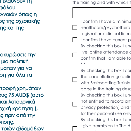
σπελαύνουν τη
the training and with which t
εφάλου
εννοιών όπως η
ος της σχεσιακής
I confirm I have a minimum
ης και της
healthcare/psychotherap
registration/ clinical lice
I confirm I have current 
By checking this box I und
live, online attendance a
 ακυρώσετε την
confirm that I am able to
μια πολιτική
*
*
μάτων για να
By checking this box I co
ιση για όλα τα
the cancellation guideline
with Brainspotting Traini
στροφή χρημάτων
page in the training desc
ους 75 AUD$ (αυτό
By checking this box I u
 και λειτουργικά
not entitled to record any
privacy protection) and t
ρχική κράτηση ),
for their personal use only
ς πριν από την
By checking this box I und
τισης.
I give permission to The 
ς τριών εβδομάδων