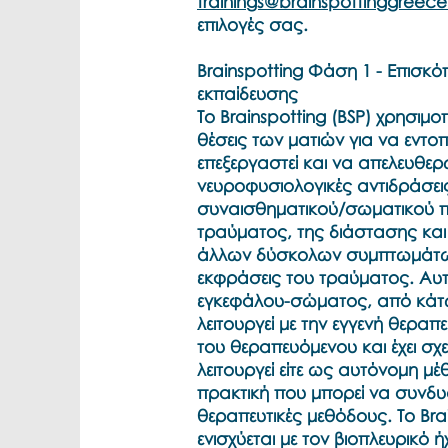
trainings@brainspottinggreece
επιλογές σας.
Brainspotting Φάση 1 - Επισκό
εκπαίδευσης
Το Brainspotting (BSP) χρησιμο
θέσεις των ματιών για να εντοπ
επεξεργαστεί και να απελευθερώ
νευροφυσιολογικές αντιδράσει
συναισθηματικού/σωματικού π
τραύματος, της διάστασης και 
άλλων δύσκολων συμπτωμάτω
εκφράσεις του τραύματος. Αυ
εγκεφάλου-σώματος, από κάτ
λειτουργεί με την εγγενή θεραπ
του θεραπευόμενου και έχει σχε
λειτουργεί είτε ως αυτόνομη μέ
πρακτική που μπορεί να συνδυ
θεραπευτικές μεθόδους. Το Bra
ενισχύεται με τον βιοπλευρικό ή