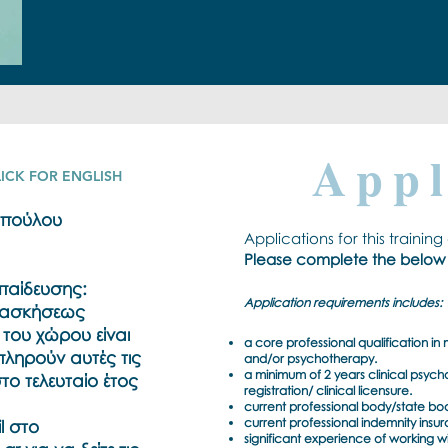
App
LICK FOR ENGLISH
οπούλου
Applications for this traini
Please complete the below f
παίδευσης:
Application requirements includes:
α ασκήσεως
του χώρου είναι
a core professional qualification in
πληρούν αυτές τις
and/or psychotherapy.
a minimum of 2 years clinical psyc
το τελευταίο έτος
registration/ clinical licensure.
current professional body/state boar
current professional indemnity insu
l στο
significant experience of working w