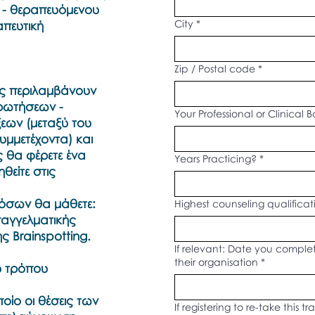
 - θεραπευόμενου
City
*
απευτική
Zip / Postal code
*
ης περιλαμβάνουν
ερωτήσεων -
Your Professional or Clinical
εων (μεταξύ του
υμμετέχοντα) και
 θα φέρετε ένα
Years Practicing?
*
θείτε στις
όσων θα μάθετε:
Highest counseling qualificat
παγγελματικής
 Brainspotting.
If relevant: Date you comple
their organisation
*
υ τρόπου
οίο οι θέσεις των
If registering to re-take this 