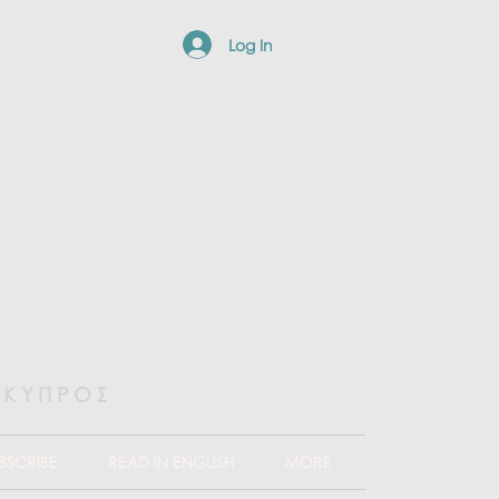
Log In
e and
 ΚΥΠΡΟΣ
BSCRIBE
READ IN ENGLISH
MORE