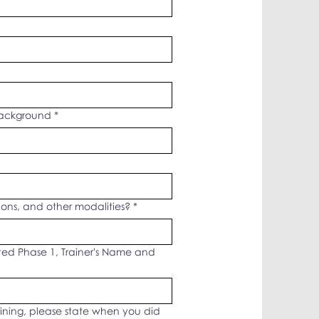
 Background
*
ions, and other modalities?
*
ted Phase 1, Trainer's Name and
training, please state when you did