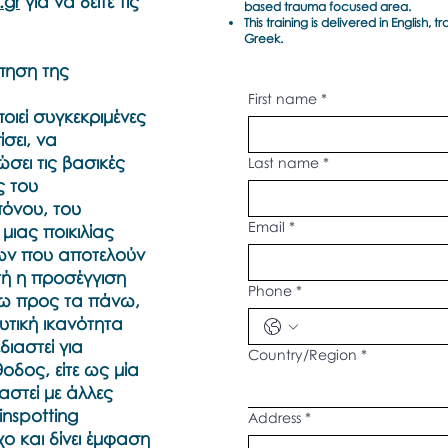
.gr
για να δείτε τις
based trauma focused area.
This training is delivered in English,
Greek.
πηση της
First name
*
ποιεί συγκεκριμένες
ίσει, να
σει τις βασικές
Last name
*
ς του
όνου, του
Email
*
μιας ποικιλίας
ν που αποτελούν
τή η προσέγγιση
Phone
*
ω προς τα πάνω,
ευτική ικανότητα
διαστεί για
Multi-line address
Country/Region
*
θοδος, είτε ως μία
αστεί με άλλες
inspotting
Address
*
χο και δίνει έμφαση