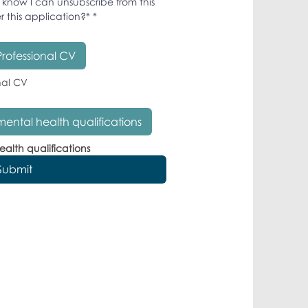
know I can unsubscribe from this 
r this application?*
*
Professional CV
nal CV
ental health qualifications
alth qualifications 
Submit