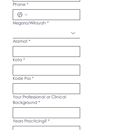
Phone
*
Multi-line address
Negara/Wilayah
*
Alamat
*
Kota
*
Kode Pos
*
Your Professional or Clinical
Background
*
Years Practicing?
*