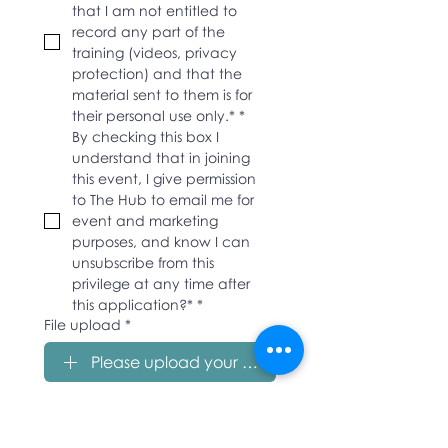
that I am not entitled to 
record any part of the 
training (videos, privacy 
protection) and that the 
material sent to them is for 
their personal use only.*
*
By checking this box I 
understand that in joining 
this event, I give permission 
to The Hub to email me for 
event and marketing 
purposes, and know I can 
unsubscribe from this 
privilege at any time after 
this application?*
*
File upload
*
Please upload your Professional CV
Please upload your Professional 
CV
File upload
*