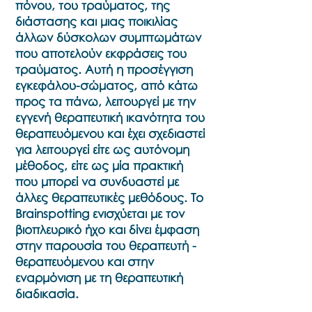
πόνου, του τραύματος, της
διάστασης και μιας ποικιλίας
άλλων δύσκολων συμπτωμάτων
που αποτελούν εκφράσεις του
τραύματος. Αυτή η προσέγγιση
εγκεφάλου-σώματος, από κάτω
προς τα πάνω, λειτουργεί με την
εγγενή θεραπευτική ικανότητα του
θεραπευόμενου και έχει σχεδιαστεί
για λειτουργεί είτε ως αυτόνομη
μέθοδος, είτε ως μία πρακτική
που μπορεί να συνδυαστεί με
άλλες θεραπευτικές μεθόδους. Το
Brainspotting ενισχύεται με τον
βιοπλευρικό ήχο και δίνει έμφαση
στην παρουσία του θεραπευτή -
θεραπευόμενου και στην
εναρμόνιση με τη θεραπευτική
διαδικασία.