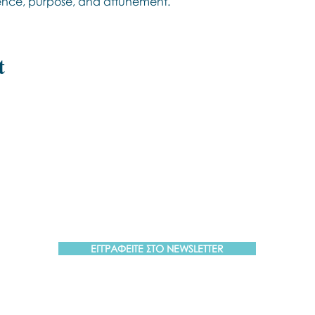
sence, purpose, and attunement.
t
Εποινωνήστε μαζί μας αν έχετε
περισσότερες ερωτήσεις σχετικά με
τα σεμινάρια Brainspotting και το
εκαπιδευτικό.
ΕΓΓΡΑΦΕΙΤΕ ΣΤΟ NEWSLETTER
trainings@brainspottinggreece.gr