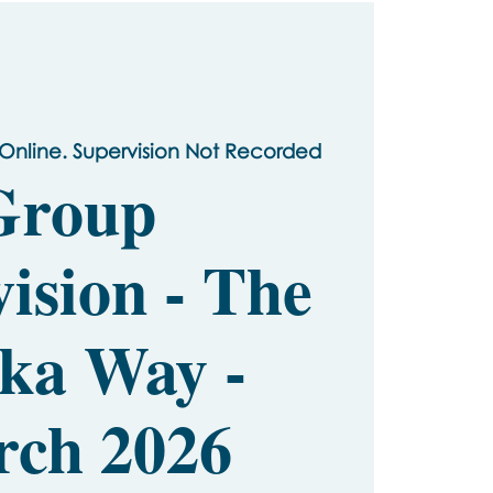
 Online. Supervision Not Recorded
Group
ision - The
aka Way -
ch 2026