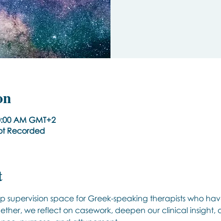
on
10:00 AM GMT+2
Not Recorded
t
roup supervision space for Greek-speaking therapists who h
ether, we reflect on casework, deepen our clinical insight, a