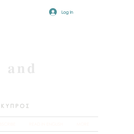
Log In
e and
 ΚΥΠΡΟΣ
BSCRIBE
READ IN ENGLISH
MORE