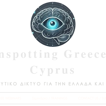
nspotting Greec
Cyprus
ΥΤΙΚΟ ΔΙΚΤΥΟ ΓΙΑ ΤΗΝ ΕΛΛΑΔΑ ΚΑΙ
REE WEBINARS
Σεμινάρια / TRAININGS
CONTACT US / SU