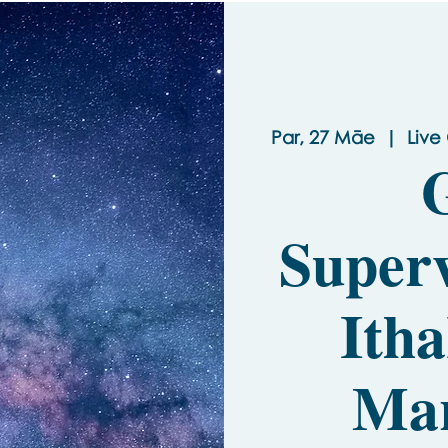
Par, 27 Māe
  |  
Live
Superv
Ith
Mar