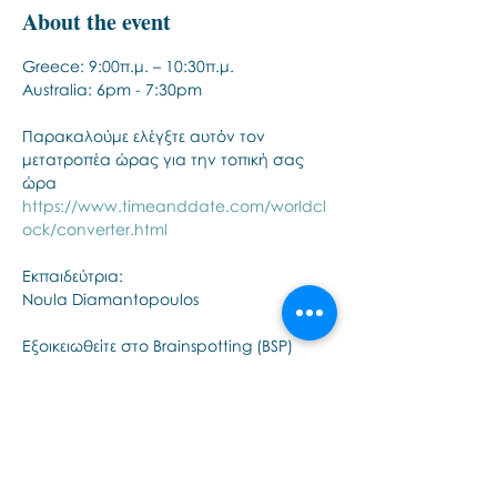
About the event
Greece: 9:00π.μ. – 10:30π.μ. 
Australia: 6pm - 7:30pm
Παρακαλούμε ελέγξτε αυτόν τον 
μετατροπέα ώρας για την τοπική σας 
ώρα
https://www.timeanddate.com/worldcl
ock/converter.html
Εκπαιδεύτρια:
Noula Diamantopoulos
Εξοικειωθείτε στο Brainspotting (BSP) 
μέσα από ένα βιωματικό webinar.
Show More
Share this event