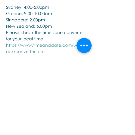
Sydney: 4:00-5:00pm
Greece: 9:00-10:00am
Singapore: 2.00pm
New Zealand: 6.00pm
Please check this time zone converter 
for your local time
https://www.timeanddate.com/worldcl
ock/converter.html
Show More
Share this event
Εποινωνήστε μαζί μας αν έχετε
περισσότερες ερωτήσεις σχετικά
με τα σεμινάρια Brainspotting και
το εκαπιδευτικό.