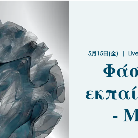
5月15日(金)
  |  
Liv
Φάσ
εκπαί
- 