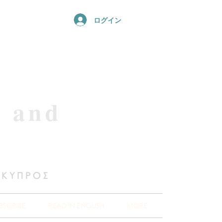
ログイン
e and
 ΚΥΠΡΟΣ
BSCRIBE
READ IN ENGLISH
MORE