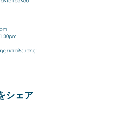
αμαντοπούλου
0pm
 11:30pm
ης εκπαίδευσης:
をシェア