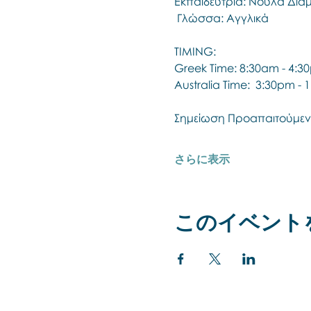
Εκπαιδεύτρια: Νούλα Δι
 Γλώσσα: Αγγλικά 
TIMING:
Greek Time: 8:30am - 4:3
Australia Time:  3:30pm -
Σημείωση Προαπαιτούμεν
さらに表示
このイベント