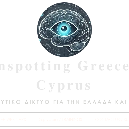
nspotting Greec
Cyprus
ΥΤΙΚΟ ΔΙΚΤΥΟ ΓΙΑ ΤΗΝ ΕΛΛΑΔΑ ΚΑΙ
REE WEBINARS
Σεμινάρια / TRAININGS
CONTACT US / SU