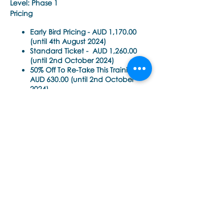
Level: Phase 1
Pricing
Early Bird Pricing -
AUD 1,170.00
(until 4th August 2024)
Standard Ticket -
AUD 1,260.00
(until 2nd October 2024)
50% Off To Re-Take This Training -
AUD 630.00 (until 2nd October
2024)
Time Each Day:
10am - 6pm EST Sydney, Australia
このイベントをシェア
(7.00am – 3.00pm Singapore SGT)
(10.00am – 6.00pm Sydney AEDT)
(9.00am - 5.00pm Brisbane AEST)
(12.00pm – 8.00pm Auckland NZDT)
Please check this time zone converter for
your local time
Εποινωνήστε μαζί μας αν έχετε
https://www.timeanddate.com/worldcl
περισσότερες ερωτήσεις σχετικά
ock/converter.html
με τα σεμινάρια Brainspotting και
το εκαπιδευτικό.
Trainer
: Noula Diamantopoulos