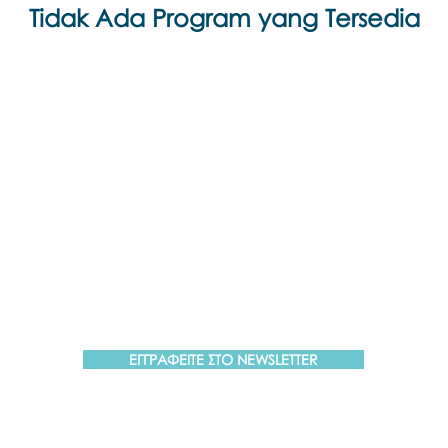
Tidak Ada Program yang Tersedia
Εποινωνήστε μαζί μας αν έχετε
περισσότερες ερωτήσεις σχετικά με
τα σεμινάρια Brainspotting και το
εκαπιδευτικό.
ΕΓΓΡΑΦΕΙΤΕ ΣΤΟ NEWSLETTER
trainings@brainspottinggreece.gr