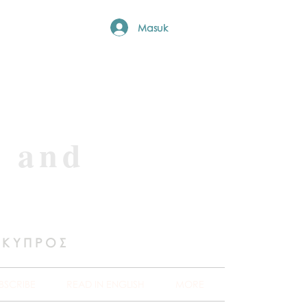
Masuk
e and
 ΚΥΠΡΟΣ
BSCRIBE
READ IN ENGLISH
MORE