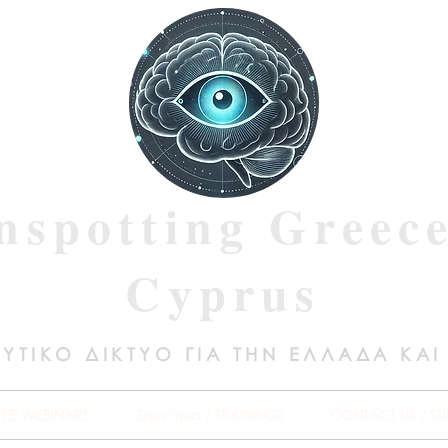
nspotting Greec
Cyprus
ΥΤΙΚΟ ΔΙΚΤΥΟ ΓΙΑ ΤΗΝ ΕΛΛΑΔΑ ΚΑΙ
REE WEBINARS
Σεμινάρια / TRAININGS
CONTACT US / SU