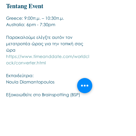
Tentang Event
Greece: 9:00π.μ. – 10:30π.μ. 
Australia: 6pm - 7:30pm
Παρακαλούμε ελέγξτε αυτόν τον 
μετατροπέα ώρας για την τοπική σας 
ώρα
https://www.timeanddate.com/worldcl
ock/converter.html
Εκπαιδεύτρια:
Noula Diamantopoulos
Εξοικειωθείτε στο Brainspotting (BSP) 
μέσα από ένα βιωματικό webinar.
Tampilkan Lainnya
Bagikan Event Ini