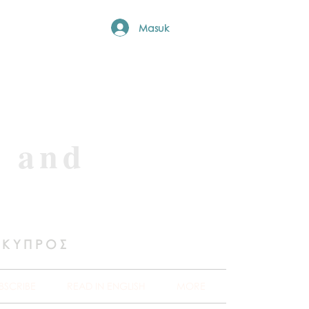
Masuk
e and
 ΚΥΠΡΟΣ
BSCRIBE
READ IN ENGLISH
MORE