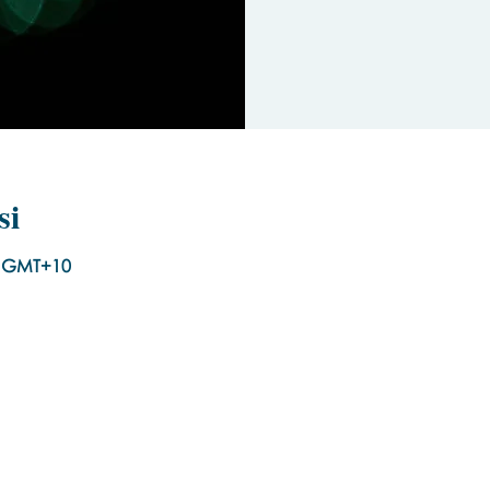
si
00 GMT+10