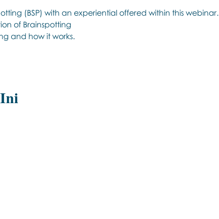
tting (BSP) with an experiential offered within this webinar.
on of Brainspotting 
ing and how it works.
Ini
Εποινωνήστε μαζί μας αν έχετε
περισσότερες ερωτήσεις σχετικά με
τα σεμινάρια Brainspotting και το
εκαπιδευτικό.