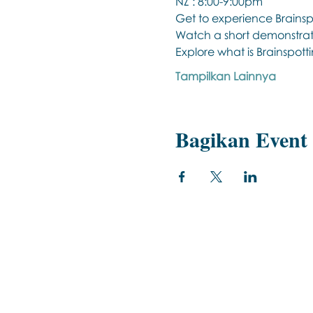
NZ : 8:00-9:00pm
Get to experience Brainspo
Watch a short demonstrati
Explore what is Brainspott
Tampilkan Lainnya
Bagikan Event 