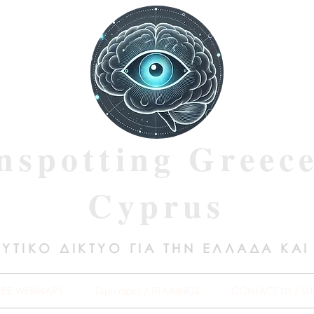
nspotting Greec
Cyprus
ΥΤΙΚΟ ΔΙΚΤΥΟ ΓΙΑ ΤΗΝ ΕΛΛΑΔΑ ΚΑΙ
REE WEBINARS
Σεμινάρια / TRAININGS
CONTACT US / SU