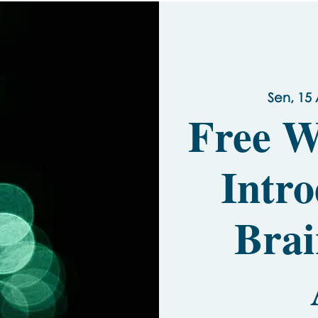
Sen, 15 
Free W
Intro
Brai