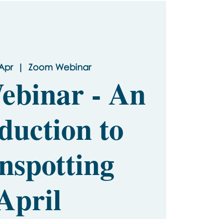
Apr
  |  
Zoom Webinar
ebinar - An
duction to
nspotting
April