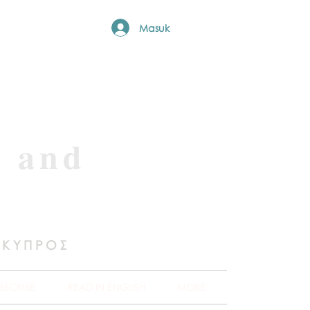
Masuk
e and
 ΚΥΠΡΟΣ
BSCRIBE
READ IN ENGLISH
MORE