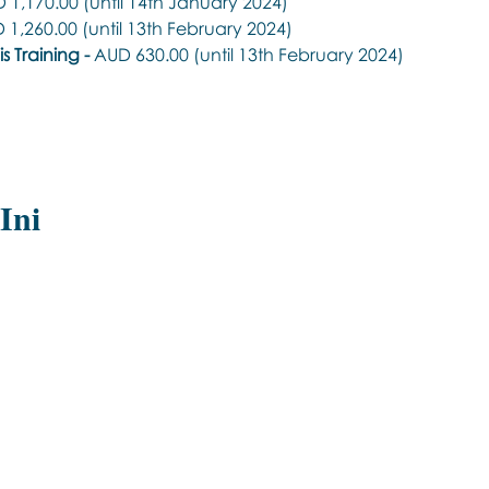
 1,170.00 (until 14th January 2024) 
 1,260.00 (until 13th February 2024) 
 Training - 
AUD 630.00 (until 13th February 2024)
Ini
Εποινωνήστε μαζί μας αν έχετε
περισσότερες ερωτήσεις σχετικά με
τα σεμινάρια Brainspotting και το
εκαπιδευτικό.