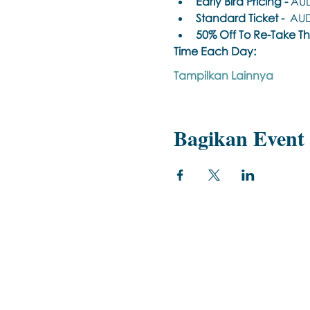
Early Bird Pricing -
 AUD
Standard Ticket -
  AUD
50% Off To Re-Take This
Time Each Day: 
Tampilkan Lainnya
Bagikan Event 