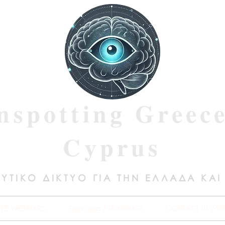
nspotting Greec
Cyprus
ΥΤΙΚΟ ΔΙΚΤΥΟ ΓΙΑ ΤΗΝ ΕΛΛΑΔΑ ΚΑΙ
REE WEBINARS
Σεμινάρια / TRAININGS
CONTACT US / SU