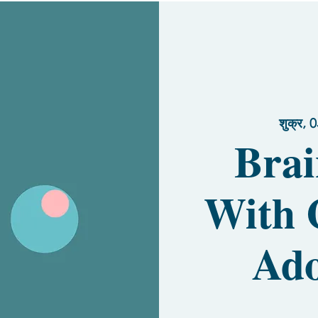
शुक्र, 0
Brai
With 
Ado