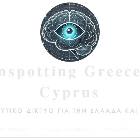
nspotting Greec
Cyprus
ΥΤΙΚΟ ΔΙΚΤΥΟ ΓΙΑ ΤΗΝ ΕΛΛΑΔΑ ΚΑΙ
REE WEBINARS
Σεμινάρια / TRAININGS
CONTACT US / SU