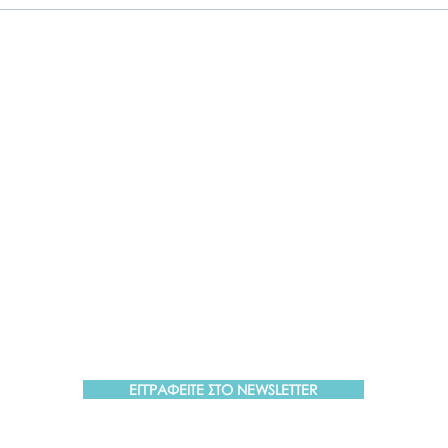
Εποινωνήστε μαζί μας αν έχετε
περισσότερες ερωτήσεις σχετικά με
τα σεμινάρια Brainspotting και το
εκαπιδευτικό.
ΕΓΓΡΑΦΕΙΤΕ ΣΤΟ NEWSLETTER