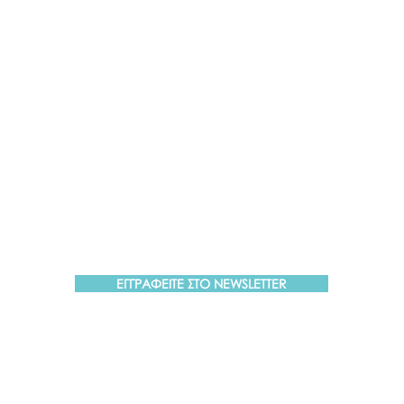
Εποινωνήστε μαζί μας αν έχετε
περισσότερες ερωτήσεις σχετικά με
τα σεμινάρια Brainspotting και το
εκαπιδευτικό.
ΕΓΓΡΑΦΕΙΤΕ ΣΤΟ NEWSLETTER
trainings@brainspottinggreece.gr
Οι Πολιτικές και Οδηγίες Ακύρωσης