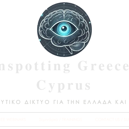
nspotting Greec
Cyprus
ΥΤΙΚΟ ΔΙΚΤΥΟ ΓΙΑ ΤΗΝ ΕΛΛΑΔΑ ΚΑΙ
REE WEBINARS
Σεμινάρια / TRAININGS
CONTACT US / SU