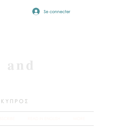
Se connecter
e and
 ΚΥΠΡΟΣ
BSCRIBE
READ IN ENGLISH
MORE