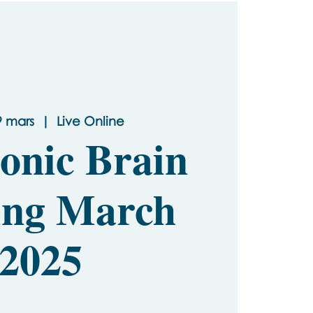
9 mars
  |  
Live Online
nic Brain
ing March
2025