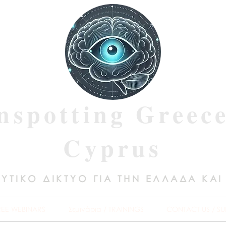
nspotting Greec
Cyprus
ΥΤΙΚΟ ΔΙΚΤΥΟ ΓΙΑ ΤΗΝ ΕΛΛΑΔΑ ΚΑΙ
REE WEBINARS
Σεμινάρια / TRAININGS
CONTACT US / SU