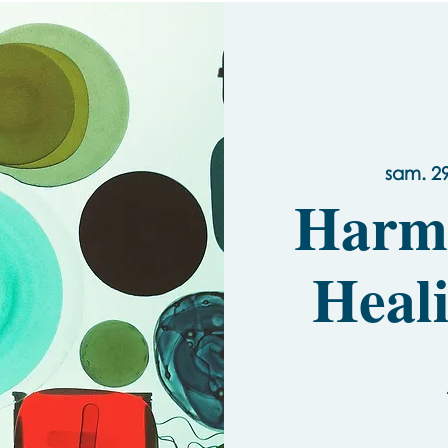
sam. 2
Harmo
Heal