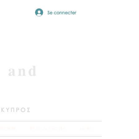
Se connecter
e and
 ΚΥΠΡΟΣ
BSCRIBE
READ IN ENGLISH
MORE