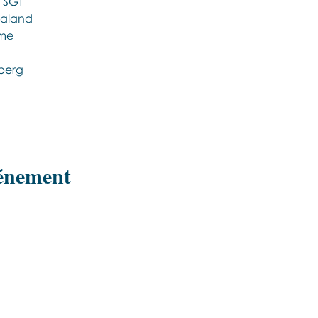
 SGT
aland 
me 
berg
vénement
Εποινωνήστε μαζί μας αν έχετε
περισσότερες ερωτήσεις σχετικά με