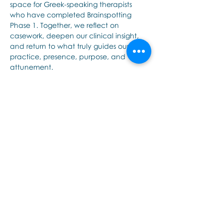
space for Greek-speaking therapists 
who have completed Brainspotting 
Phase 1. Together, we reflect on 
casework, deepen our clinical insight, 
and return to what truly guides our 
practice, presence, purpose, and 
attunement.
Partager cet événement
Εποινωνήστε μαζί μας αν έχετε
περισσότερες ερωτήσεις σχετικά
με τα σεμινάρια Brainspotting και
το εκαπιδευτικό.
ΕΓΓΡΑΦΕΙΤΕ ΣΤΟ NEWSLETTER