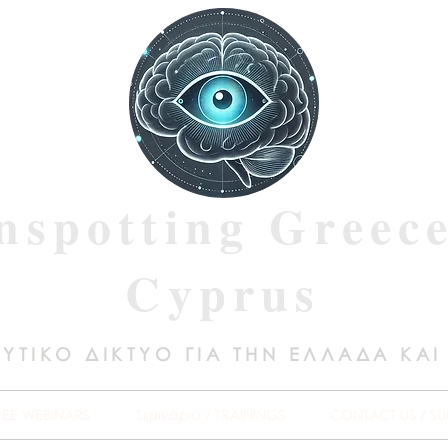
nspotting Greec
Cyprus
ΥΤΙΚΟ ΔΙΚΤΥΟ ΓΙΑ ΤΗΝ ΕΛΛΑΔΑ ΚΑΙ
REE WEBINARS
Σεμινάρια / TRAININGS
CONTACT US / SU