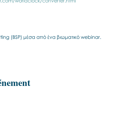
.com/worldclock/converter.html
otting (BSP) μέσα από ένα βιωματικό webinar.
vénement
Εποινωνήστε μαζί μας αν έχετε