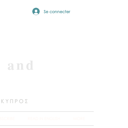
Se connecter
e and
 ΚΥΠΡΟΣ
BSCRIBE
READ IN ENGLISH
MORE