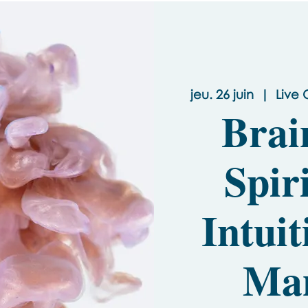
jeu. 26 juin
  |  
Live 
Brai
Spir
Intuit
Man