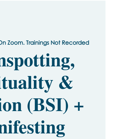
On Zoom. Trainings Not Recorded
nspotting,
ituality &
ion (BSI) +
ifesting