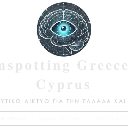
nspotting Greec
Cyprus
ΥΤΙΚΟ ΔΙΚΤΥΟ ΓΙΑ ΤΗΝ ΕΛΛΑΔΑ ΚΑΙ
REE WEBINARS
Σεμινάρια / TRAININGS
CONTACT US / SU