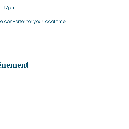
 - 12pm
e converter for your local time
vénement
Εποινωνήστε μαζί μας αν έχετε
περισσότερες ερωτήσεις σχετικά με
τα σεμινάρια Brainspotting και το
εκαπιδευτικό.