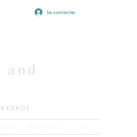
Se connecter
e and
 ΚΥΠΡΟΣ
BSCRIBE
READ IN ENGLISH
MORE