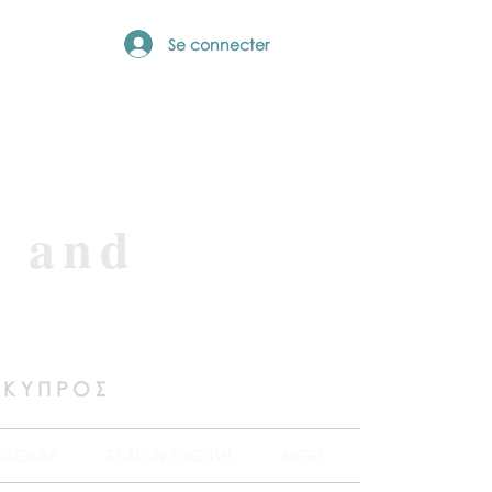
Se connecter
e and
 ΚΥΠΡΟΣ
BSCRIBE
READ IN ENGLISH
MORE