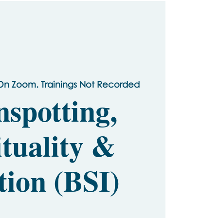
On Zoom. Trainings Not Recorded
nspotting,
ituality &
tion (BSI)