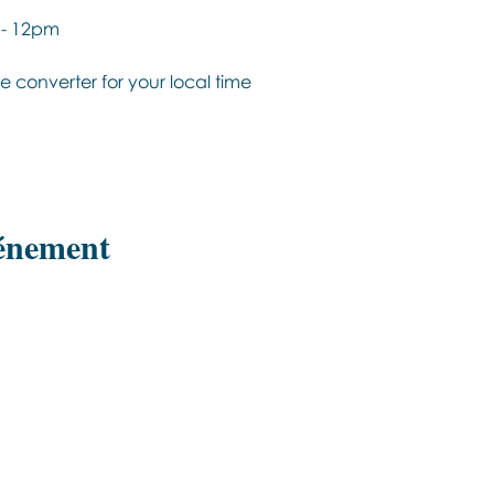
 - 12pm
e converter for your local time
vénement
Εποινωνήστε μαζί μας αν έχετε
περισσότερες ερωτήσεις σχετικά με
τα σεμινάρια Brainspotting και το
εκαπιδευτικό.