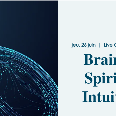
jeu. 26 juin
  |  
Live 
Brai
Spir
Intui