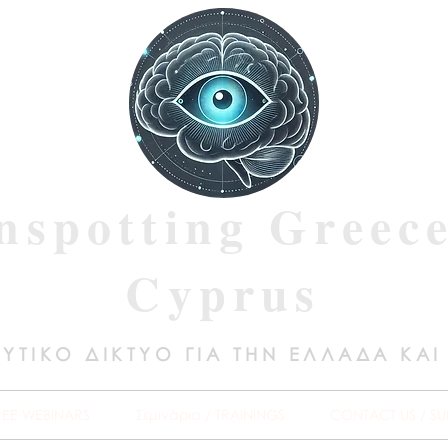
nspotting Greec
Cyprus
ΥΤΙΚΟ ΔΙΚΤΥΟ ΓΙΑ ΤΗΝ ΕΛΛΑΔΑ ΚΑΙ
REE WEBINARS
Σεμινάρια / TRAININGS
CONTACT US / SU