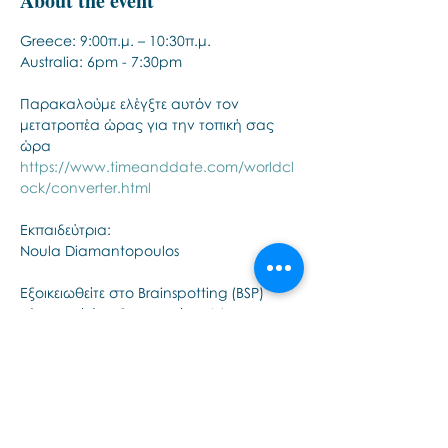
About the event
Greece: 9:00π.μ. – 10:30π.μ. 
Australia: 6pm - 7:30pm
Παρακαλούμε ελέγξτε αυτόν τον 
μετατροπέα ώρας για την τοπική σας 
ώρα
https://www.timeanddate.com/worldcl
ock/converter.html
Εκπαιδεύτρια:
Noula Diamantopoulos
Εξοικειωθείτε στο Brainspotting (BSP) 
μέσα από ένα βιωματικό webinar.
Show More
Share this event