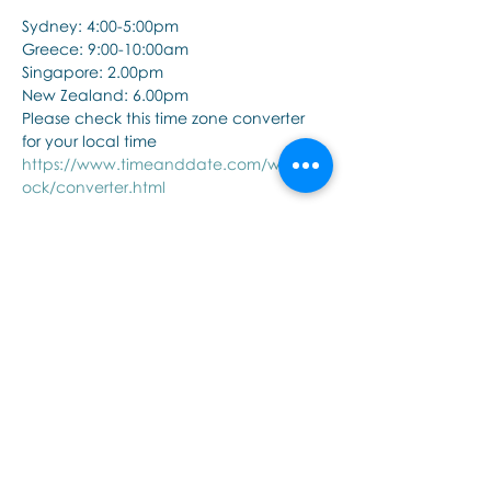
Sydney: 4:00-5:00pm
Greece: 9:00-10:00am
Singapore: 2.00pm
New Zealand: 6.00pm
Please check this time zone converter 
for your local time
https://www.timeanddate.com/worldcl
ock/converter.html
Show More
Share this event
Εποινωνήστε μαζί μας αν έχετε
περισσότερες ερωτήσεις σχετικά
με τα σεμινάρια Brainspotting και
το εκαπιδευτικό.