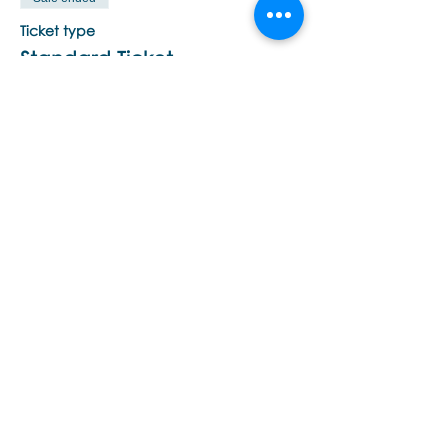
Ticket type
Standard Ticket
More info
Price
A$1 260,00
Share this event
Εποινωνήστε μαζί μας αν έχετε
περισσότερες ερωτήσεις σχετικά
με τα σεμινάρια Brainspotting και
το εκαπιδευτικό.