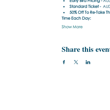
Early Bird Pricing -
 AUD
Standard Ticket -
  AU
50% Off To Re-Take This
Time Each Day: 
Show More
Share this even