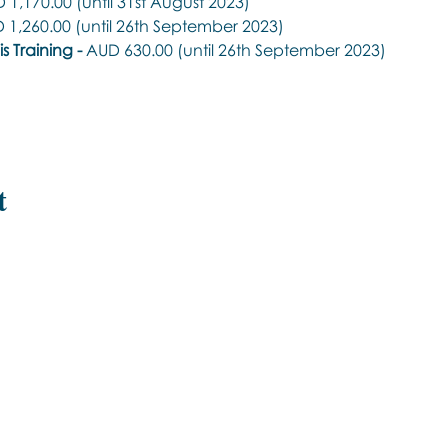
 1,170.00 (until 31st August 2023) 
D 1,260.00 (until 26th September 2023) 
 Training - 
AUD 630.00 (until 26th September 2023)
t
Εποινωνήστε μαζί μας αν έχετε
περισσότερες ερωτήσεις σχετικά με
τα σεμινάρια Brainspotting και το
εκαπιδευτικό.