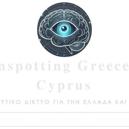
nspotting Greec
Cyprus
ΥΤΙΚΟ ΔΙΚΤΥΟ ΓΙΑ ΤΗΝ ΕΛΛΑΔΑ ΚΑΙ
REE WEBINARS
Σεμινάρια / TRAININGS
CONTACT US / SU