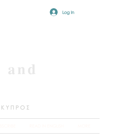
Log In
e and
 ΚΥΠΡΟΣ
BSCRIBE
READ IN ENGLISH
MORE